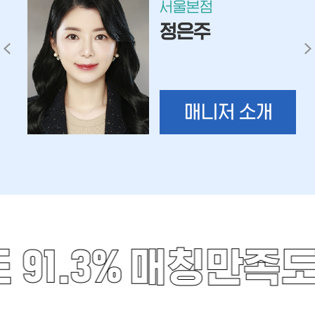
서울본점
정은주
매니저 소개
1.3%
매칭만족도 9