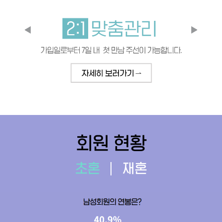
회원 현황
초혼
재혼