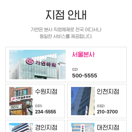
지점 안내
가연은 본사 직영체제로 전국 어디서나
동일한 서비스를 제공합니다.
서울본사
02)
500-5555
수원지점
인천지점
032)
031)
210-3700
234-5555
경인지점
대전지점