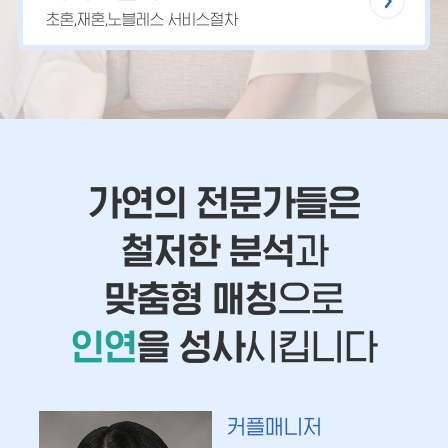
초혼,재혼,노블레스 서비스절차
가연의 전문가들은
철저한 분석
과
맞춤형 매칭
으로
인연
을 성사
시킵니다
커플매니저