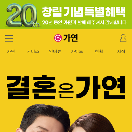
마
가연 결혼정보회사
이
페
가연
서비스
인터뷰
가이드
현황
지점
이
지