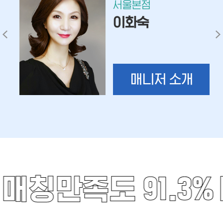
서울본점
이화숙
매니저 소개
매칭만족도 91.3%