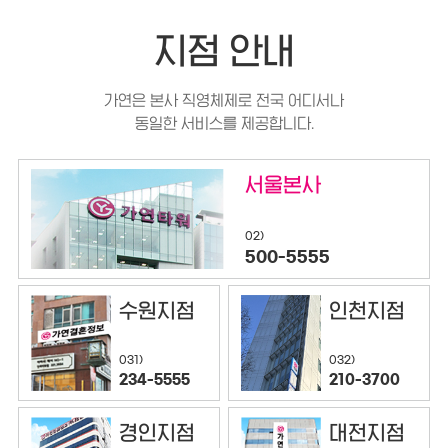
지점 안내
가연은 본사 직영체제로 전국 어디서나
동일한 서비스를 제공합니다.
서울본사
02)
500-5555
수원지점
인천지점
032)
031)
210-3700
234-5555
경인지점
대전지점