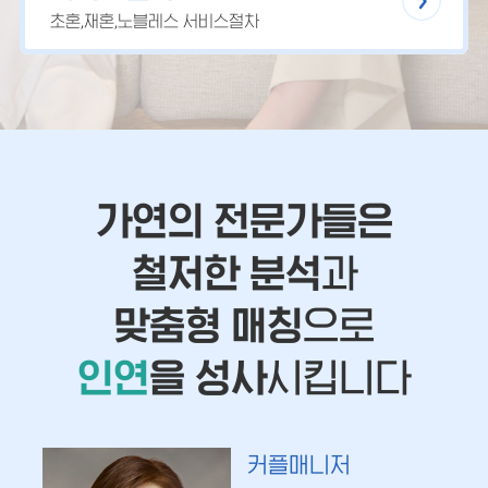
초혼,재혼,노블레스 서비스절차
가연의 전문가들은
철저한 분석
과
맞춤형 매칭
으로
인연
을 성사
시킵니다
커플매니저