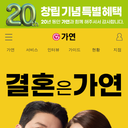
마
가연 결혼정보회사
이
페
가연
서비스
인터뷰
가이드
현황
지점
이
지