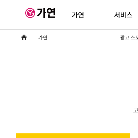
가연
서비스
가연
광고 스
홈
고