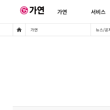
가연
서비스
가연
뉴스/공
홈