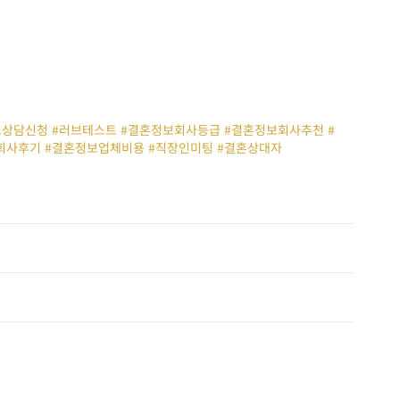
무료상담신청 #러브테스트 #결혼정보회사등급 #결혼정보회사추천 #
회사후기 #결혼정보업체비용 #직장인미팅 #결혼상대자