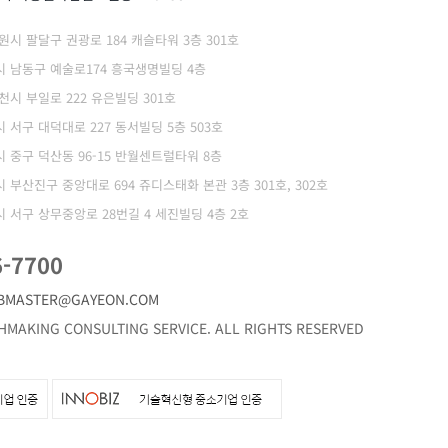
 수원시 팔달구 권광로 184 캐슬타워 3층 301호
광역시 남동구 예술로174 흥국생명빌딩 4층
부천시 부일로 222 유은빌딩 301호
역시 서구 대덕대로 227 동서빌딩 5층 503호
역시 중구 덕산동 96-15 반월센트럴타워 8층
역시 부산진구 중앙대로 694 쥬디스태화 본관 3층 301호, 302호
역시 서구 상무중앙로 28번길 4 세진빌딩 4층 2호
6-7700
BMASTER@GAYEON.COM
MAKING CONSULTING SERVICE. ALL RIGHTS RESERVED