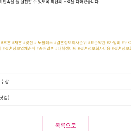
객 만족을 늘 실천할 수 있도록 최선의 노력을 다하겠습니다.
#초혼 #재혼 #맞선 # 노블레스 #결혼정보회사순위 #표준약관 #가입비 #
 #결혼정보업체순위 #중매결혼 #대학생미팅 #결혼정보회사비용 #결혼정보
 수상
닷컴)
목록으로